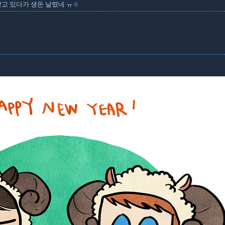
알고 있다가 생돈 날렸네 ㅠ
6