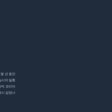
 몇 년 동안
실시의 일환
나믹 코리아
 역시 답정너