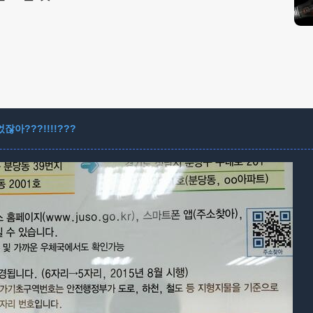
아???!!!!???