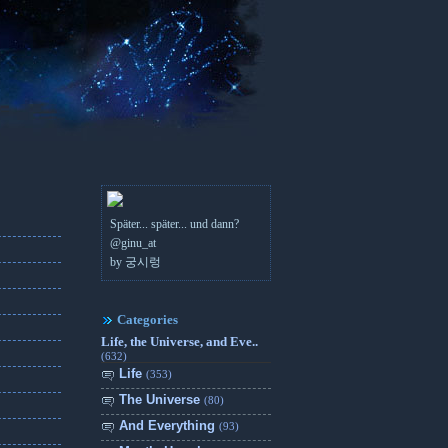
Später... später... und dann?
@ginu_at
by 궁시렁
Categories
Life, the Universe, and Eve..
(632)
Life
(353)
The Universe
(80)
And Everything
(93)