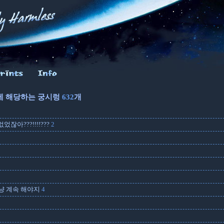
에 해당하는 궁시렁
632
개
잖아???!!!!???
2
냥 계속 해야지
4