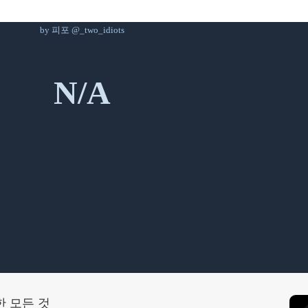
by 피포 @_two_idiots
N/A
한 모든 것