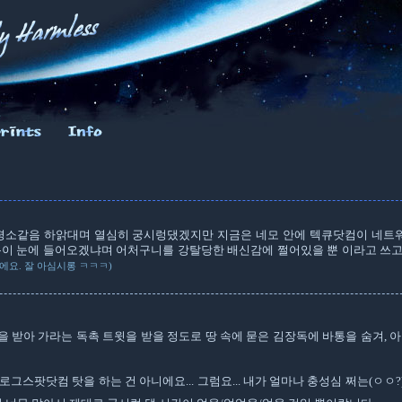
평소같음 하앍대며 열심히 궁시렁댔겠지만 지금은 네모 안에 텍큐닷컴이 네트
통이 눈에 들어오겠냐며 어처구니를 강탈당한 배신감에 쩔어있을 뿐 이라고 쓰고 
에요. 잘 아심시롱 ㅋㅋㅋ)
 받아 가라는 독촉 트윗을 받을 정도로 땅 속에 묻은 김장독에 바통을 숨겨, 아
그스팟닷컴 탓을 하는 건 아니에요... 그럼요... 내가 얼마나 충성심 쩌는(ㅇㅇ?