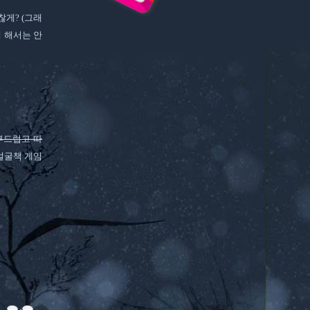
게? (그래
게 해서는 안
부드럽고 따
 얼굴책 게임
,