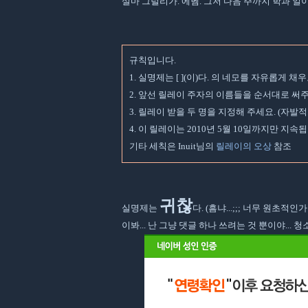
설마 그럴리가. 에헴. 그저 다음 주까지 학과 일
규칙입니다.
1. 실명제는 [ ](이)다. 의 네모를 자유롭게 
2. 앞선 릴레이 주자의 이름들을 순서대로 써
3. 릴레이 받을 두 명을 지정해 주세요. (자
4. 이 릴레이는 2010년 5월 10일까지만 지속됩
기타 세칙은 Inuit님의
릴레이의 오상
참조
귀찮
실명제는
다. (흠냐...;;; 너무 원초적인가 
이봐... 난 그냥 댓글 하나 쓰려는 것 뿐이야..