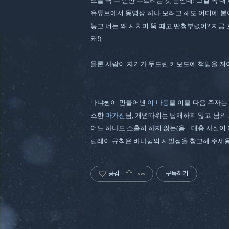
드를 딱 두 번만 누르려는 것 뿐인데! 그걸 꼭 내
유튜브에서 동영상 하나 보려고 해도 어디에 붙
놓고 너는 왜 시치미 뚝 떼고 딴청부렸어? 지금 
돼!)
물론 사람이 자기가 두드린 키보드에 책임을 져
바냐뉨이 만들어낸
이 바통
을 이을 다음 주자
스한
마가진
님, 개념따위는 탑재하지 않고 남의
어느 하나도 소홀히 하지 않는(음... 대충 사실이 
릴레이 규칙은 바냐뉨의 시발점을 참고해 주세용
공감
구독하기