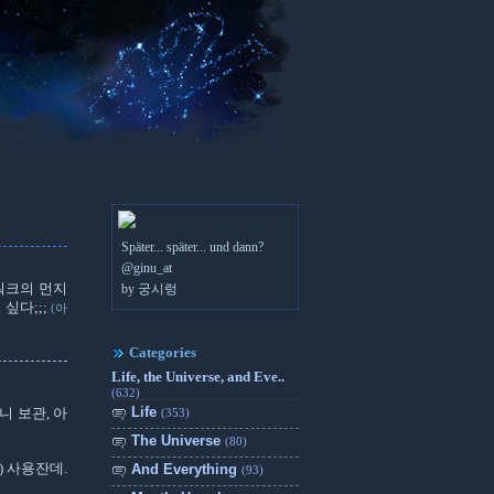
Später... später... und dann?
@ginu_at
워크의 먼지
by 궁시렁
싶다;;;
(아
Categories
Life, the Universe, and Eve..
(632)
Life
니 보관, 아
(353)
The Universe
(80)
) 사용잔데.
And Everything
(93)