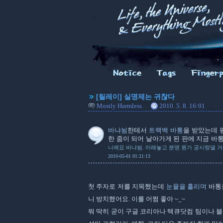
[릴레이] 실명제는 귀찮다
Mostly Harmless
2010. 5. 8. 16:01
바냐뉨
한테서
트랙백 바통
을 받았는데 
한 줌이 되어 날아가게 된 판에 지금 바
니에요 바냐뉨. 이래놓고 분명 뭔가 궁시렁댈 거
2010-05-01 01:21:13
첫 주자로 저를 지목했는데
눈물을 흘리며
바통을
니 방치했어요. 이를 어쩜 좋아 ~_~
뭐 딱히 굳이 구글 코리아나 텍큐닷컴 팀이나 블로