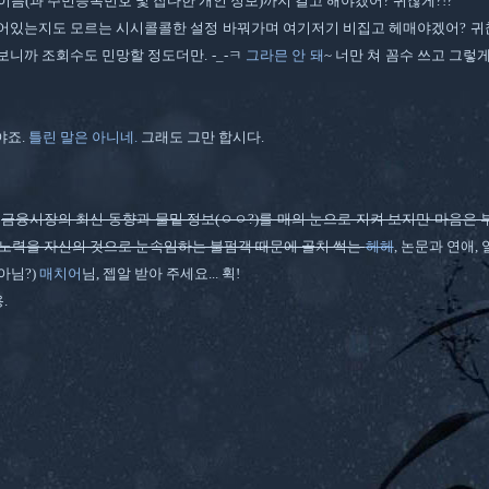
 이름(과 주민등록번호 및 잡다한 개인 정보)까지 걸고 해야겠어? 귀찮게?!?
어있는지도 모르는 시시콜콜한 설정 바꿔가며 여기저기 비집고 헤매야겠어? 귀찮
보니까 조회수도 민망할 정도더만. -_-ㅋ
그라믄 안 돼
~ 너만 쳐 꼼수 쓰고 그렇
야죠.
틀린 말은 아니네.
그래도 그만 합시다.
는
금융시장의 최신 동향과 물밑 정보(ㅇㅇ?)를 매의 눈으로 지켜 보지만 마음은 
 노력을 자신의 것으로 눈속임하는 불펌객 때문에 골치 썩는
헤헤
, 논문과 연애,
아님?)
매치어
님, 젭알 받아 주세요... 휙!
.