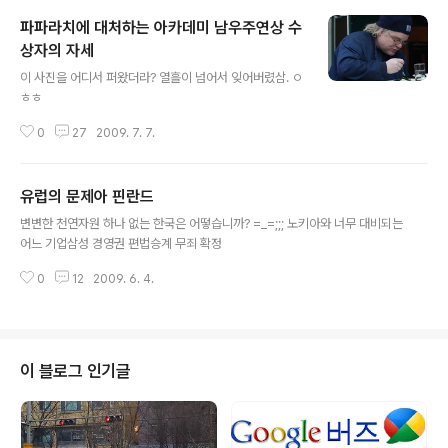
파파라치에 대처하는 아카데미 남우주연상 수
상자의 자세
글 내용
이 사진을 어디서 퍼왔더라? 열흘이 넘어서 잊어버렸삼. ㅇ
ㅎㅎ
0
27
2009. 7. 7.
유럽의 문제아 핀란드
글 내용
변변한 천연자원 하나 없는 한국은 어떻습니까? =_=;;; 노키아와 너무 대비되는
어느 기업삼성 경영권 편법승계 무죄 확정
0
12
2009. 6. 4.
이 블로그 인기글