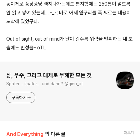
동이체로 퐁당퐁당 빠져나가는데도 편지함에는 250통이 넘도록
안 읽고 쌓여 있는데... -_-; 바로 어제 옆구리를 푹 찌르는 내용이
도착해 있었구나.
Out of sight, out of mind가 날이 갈수록 위력을 발휘하는 내 모
습에도 반성을- oTL
로그 정보
삶, 우주, 그리고 대체로 무해한 모든 것
Später... später... und dann? @ginu_at
구독하기
더보기
And Everything
의 다른 글