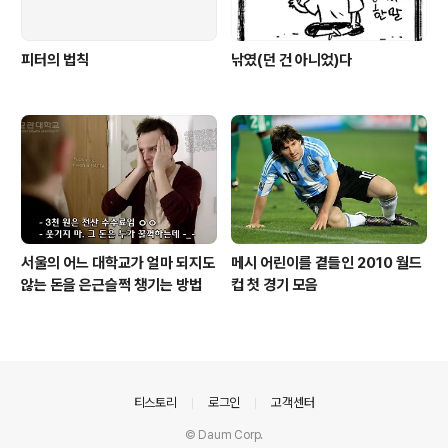
피터의 법칙
낚였(던 건 아니었)다
서울의 어느 대학교가 얼마 되지도
메시 어린이를 곁들인 2010 월드
않는 돈을 은근슬쩍 챙기는 방법
컵 첫 경기 모음
의안내
티스토리
로그인
고객센터
© Daum Corp.