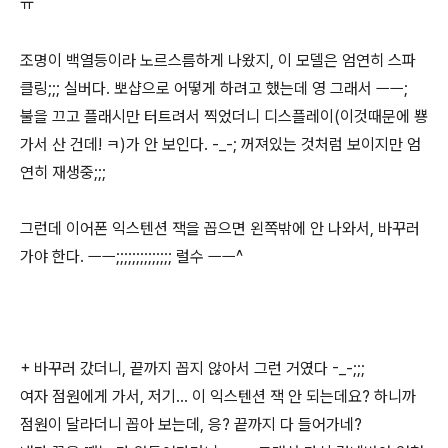
ㅠ
조명이 백열등이라 노르스름하게 나왔지, 이 모델은 엄연히 스파
클링;;; 실버다. 뽀샵으로 어떻게 하려고 했는데 영 그래서 ㅡㅡ;
불을 끄고 플래시만 터트려서 찍었더니 디스플레이(이것때문에 뿅
가서 산 건데! ㅋ)가 안 보인다. -_-; 꺼져있는 것처럼 보이지만 엄
연히 재생중;;;
그런데 이어폰 익스텐션 잭을 꼽으면 왼쪽밖에 안 나와서, 바꾸러
가야 한다. ㅡㅡ;;;;;;;;;;;;;; 럴수 ㅡㅡ^
+ 바꾸러 갔더니, 끝까지 꼽지 않아서 그런 거였다 -_-;;;
여자 점원에게 가서, 저기... 이 익스텐션 잭 안 되는데요? 하니까
점원이 달라더니 꼽아 보는데, 응? 끝까지 다 들어가네?