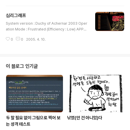
로 한 날 가자고 그러길래, 집에 가서 자고 올까- 하다가 (월욜에 1시까지 출근
하라길래 푸하핫!) 그냥 혼자서 정처없이 떠돌았다. ㅡㅡ; 흠... 정확히 말하자면
심리그래프
16일 저녁에도 너무 기분이 다운되어있어서 시간도 별로 없는데 괜히 나가서
글 내용
밥 먹고 CD 사고 커피나 마시고 (샀는데 배가 불러서 방에 가서 먹으려고 들고
System version : Duchy of Achernar 2003 Oper
갔다가 조금만 먹고 결국 자다가 일어나서 후루룩 마셔버림 -_ㅜ) 그랬었다. ..
ation Mode : Frustrated (Efficiency : Low) APPR
OACHING LIMITS DANGER 엉망진창이다. ㅡ_ㅡ 답
0
0
2005. 4. 10.
답한 건 셋 다 마찬가지겠지만 내가 받는 타격은 너무 커.
자기들은 생각도 못 하겠지. 이젠 정말 지쳤다구.
이 블로그 인기글
두 말 필요 없이 그림으로 찍어 보
낚였(던 건 아니었)다
는 성격 테스트