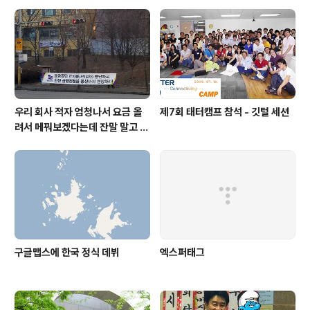
우리 회사 적자 엄청나서 요금 올
제7회 태터캠프 참석 - 깃털 세션
려서 메꿔보겠다는데 잔말 말고 탈
것이지 무슨 말이 많아!
구글맵스에 한국 정식 데뷔
엑스퍼태그