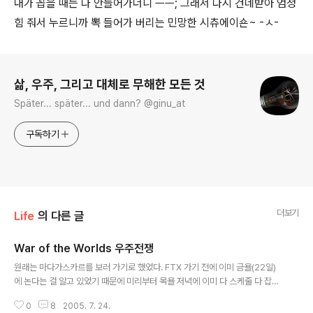
내가 꼽을 때는 다 안들어가더니 ㅡㅡ; 그래서 다시 건네받아 엄청
힘 줘서 누르니까 뽁 들어가 버리는 민망한 시츄에이숀~ -ㅅ-
로그 정보
삶, 우주, 그리고 대체로 무해한 모든 것
Später... später... und dann? @ginu_at
구독하기
더보기
Life
의 다른 글
War of the Worlds 우주전쟁
글 내용
원래는 마다가스카르를 보러 가기로 했었다. FTX 가기 전에 이미 금욜(22일)
에 논다는 걸 알고 있었기 때문에 미리부터 목욜 저녁에 이미 다 스케줄 다 잡아
놨었는데- 예상 외로 (ㅎㅎㅎ) 하루 일찍 돌아오는 바람에 리커버리도 하루 일
0
8
2005. 7. 24.
찍 끝난 관계로 일욜(17일) 오후에 시간이 나서 그때 가자니깐 그냥 원래 가기