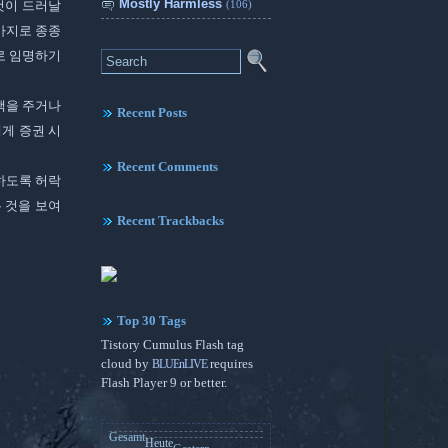
Mostly Harmless
(106)
것이 드러날
가지로 종종
로 임명하기
택을 주거나
Recent Posts
에게 증권 시
Recent Comments
하도록 허락
 것을 보여
Recent Trackbacks
Top 30 Tags
Tistory Cumulus Flash tag
cloud by
BLUEnLIVE
requires
Flash Player 9 or better.
Gesamt
Heute