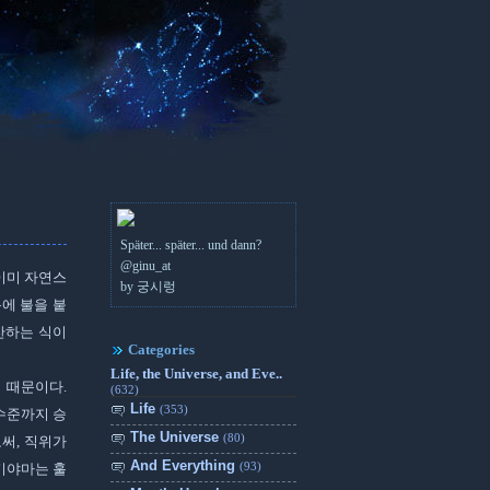
Später... später... und dann?
@ginu_at
이미 자연스
by 궁시렁
에 불을 붙
찬하는 식이
Categories
Life, the Universe, and Eve..
 때문이다.
(632)
Life
(353)
수준까지 승
The Universe
(80)
써, 직위가
And Everything
(93)
츠키야마는 훌