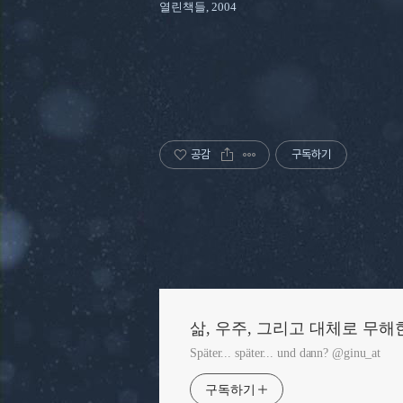
열린책들, 2004
공감
구독하기
삶, 우주, 그리고 대체로 무해
Später... später... und dann? @ginu_at
구독하기